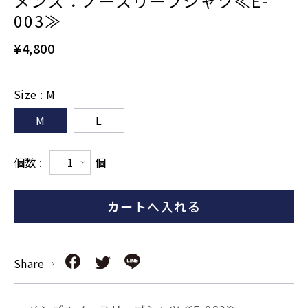
メンズ：ノースリーブシャツ≪E-
003≫
¥4,800
Size
:
M
M
L
個数 :
個
Share